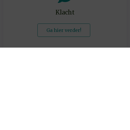
Klacht
Ga hier verder!
Goemans Makelaars in Assurantiën
Laan van Meerdervoort 783
2564 AG
's-Gravenhage
0703250400