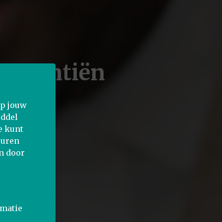
surantiën
op jouw
iddel
e kunt
euren
n door
rmatie