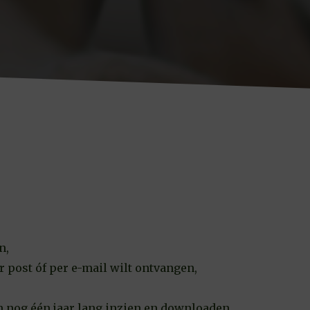
n,
r post óf per e-mail wilt ontvangen,
 nog één jaar lang inzien en downloaden.