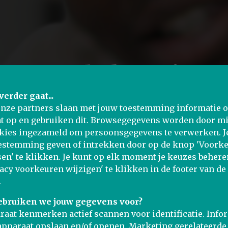
ans Makelaars in As
verder gaat...
onze partners slaan met jouw toestemming informatie 
t op en gebruiken dit. Browsegegevens worden door m
kies ingezameld om persoonsgegevens te verwerken. J
estemming geven of intrekken door op de knop 'Voork
en' te klikken. Je kunt op elk moment je keuzes behere
vacy voorkeuren wijzigen' te klikken in de footer van de
.
ebruiken we jouw gegevens voor?
raat kenmerken actief scannen voor identificatie. Info
apparaat opslaan en/of openen. Marketing gerelateerde