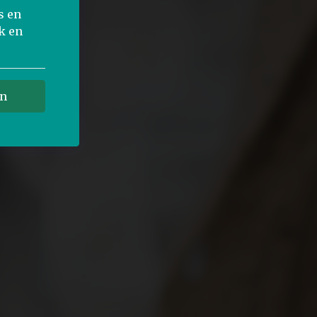
s en
k en
an