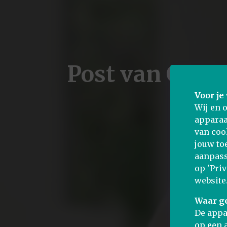
Post van Goem
Voor je 
Wij en 
apparaa
van coo
jouw to
aanpass
op 'Pri
website
Waar g
De appa
op een 