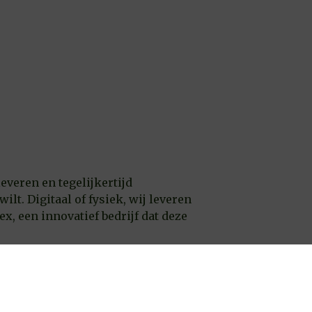
everen en tegelijkertijd
ilt. Digitaal of fysiek, wij leveren
, een innovatief bedrijf dat deze
 facturen via iDEAL te betalen. U
alen. Met iDEAL kunt u vertrouwd,