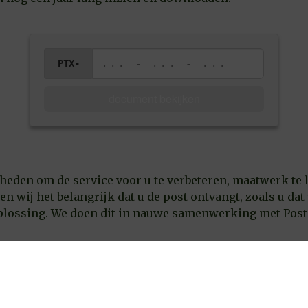
PTX-
... - ... - ...
document bekijken
heden om de service voor u te verbeteren, maatwerk te l
 wij het belangrijk dat u de post ontvangt, zoals u dat w
lossing. We doen dit in nauwe samenwerking met Postex
overschrijving, dan bieden wij u de mogelijkheid om uw
een PTX-code waarmee u direct via deze pagina kunt bet