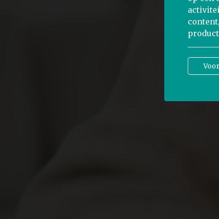
activit
content
product
Voo