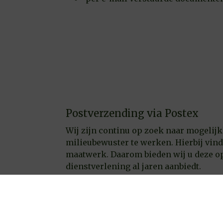
Postverzending via Postex
Wij zijn continu op zoek naar mogelijk
milieubewuster te werken. Hierbij vinden
maatwerk. Daarom bieden wij u deze op
dienstverlening al jaren aanbiedt.
iDEAL-betaalservice
Maakt u geen gebruik van automatische 
ontvangt dan een bericht van ons met 