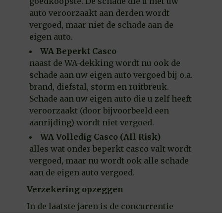
goedkoopste. De schade die u met uw
auto veroorzaakt aan derden wordt
vergoed, maar niet de schade aan de
eigen auto.
WA Beperkt Casco
naast de WA-dekking wordt nu ook de
schade aan uw eigen auto vergoed bij o.a.
brand, diefstal, storm en ruitbreuk.
Schade aan uw eigen auto die u zelf heeft
veroorzaakt (door bijvoorbeeld een
aanrijding) wordt niet vergoed.
WA Volledig Casco (All Risk)
alles wat onder beperkt casco valt wordt
vergoed, maar nu wordt ook alle schade
aan de eigen auto vergoed.
Verzekering opzeggen
In de laatste jaren is de concurrentie
tussen verzekeraars enorm toegenomen.