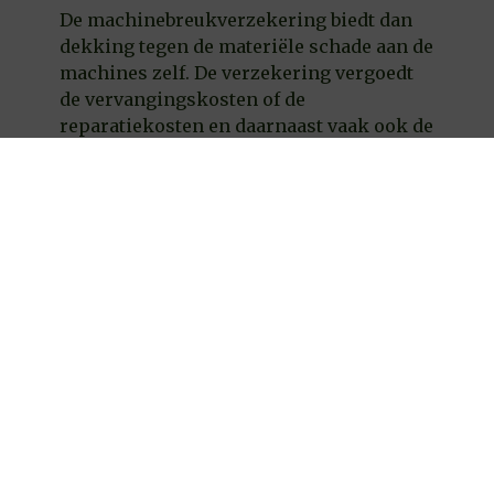
De machinebreukverzekering biedt dan
dekking tegen de materiële schade aan de
machines zelf. De verzekering vergoedt
de vervangingskosten of de
reparatiekosten en daarnaast vaak ook de
opruimingskosten,
schaderegelingskosten en de kosten
gemaakt om de schade te beperken.
Machinebreuk = Bedrijfsstilstand
Denk maar aan een verbrande motor,
assen die vastlopen door een gebrek aan
smering , een machine die wordt
gestolen of beschadigd door een brand...
Een klein deel van deze risico's valt onder
uw Inventaris & Goederenverzekering,