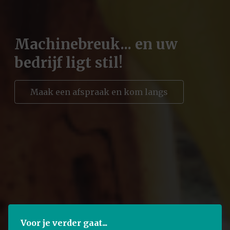
Machinebreuk... en uw
bedrijf ligt stil!
Maak een afspraak en kom langs
Voor je verder gaat...