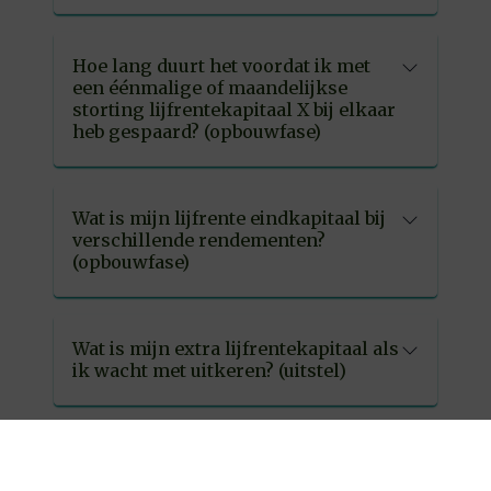
Hoe lang duurt het voordat ik met
een éénmalige of maandelijkse
storting lijfrentekapitaal X bij elkaar
heb gespaard? (opbouwfase)
Wat is mijn lijfrente eindkapitaal bij
verschillende rendementen?
(opbouwfase)
Wat is mijn extra lijfrentekapitaal als
ik wacht met uitkeren? (uitstel)
Wat is mijn extra lijfrentekapitaal als
ik wacht met uitkeren bij